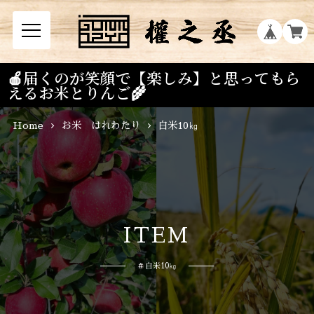
🍎届くのが笑顔で【楽しみ】と思ってもら
えるお米とりんご🌾
Home
お米 はれわたり
白米10㎏
I
T
E
M
# 白米10㎏