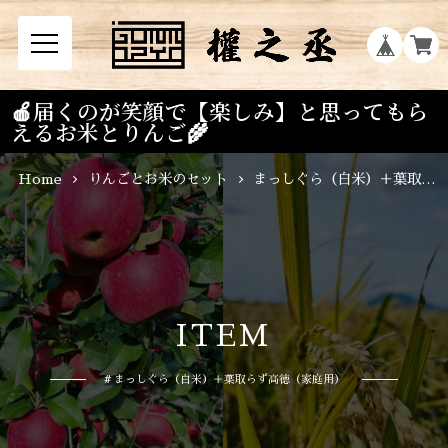
🍎届くのが笑顔で【楽しみ】と思ってもら
えるお米とりんご🌾
Home
りんごとお米のセット
まっしぐら（白米）＋葉取らず高徳（家庭用）
I
T
E
M
# まっしぐら（白米）＋葉取らず高徳（家庭用）