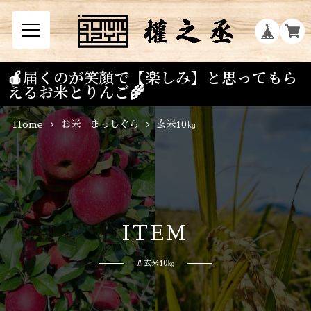
🍎届くのが笑顔で【楽しみ】と思ってもら
えるお米とりんご🌾
Home
お米 まっしぐら
玄米10㎏
I
T
E
M
# 玄米10㎏