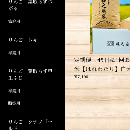
りんご 葉取らずつ
がる
家庭用
りんご トキ
家庭用
定期便 45日に1回
米【はれわたり】白米
りんご 葉取らず早
¥7,100
生ふじ
家庭用
贈答用
りんご シナノゴー
ルド