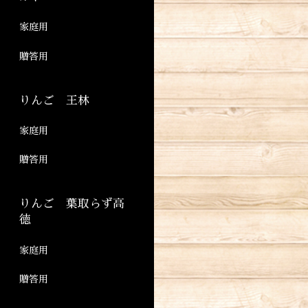
家庭用
贈答用
りんご 王林
家庭用
贈答用
りんご 葉取らず高
徳
家庭用
贈答用