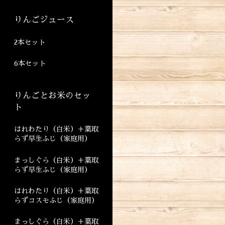
りんごジュース
2本セット
6本セット
りんごとお米のセッ
ト
はれわたり（白米）＋葉取
らず早生ふじ（家庭用）
まっしぐら（白米）＋葉取
らず早生ふじ（家庭用）
はれわたり（白米）＋葉取
らずコスモふじ（家庭用）
まっしぐら（白米）＋葉取