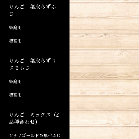
りんご 葉取らずふ
じ
家庭用
贈答用
りんご 葉取らずコ
スモふじ
家庭用
贈答用
りんご ミックス（2
品種合わせ）
シナノゴールド＆早生ふじ