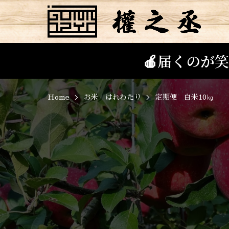
🍎届くのが
Home
お米 はれわたり
定期便 白米10㎏